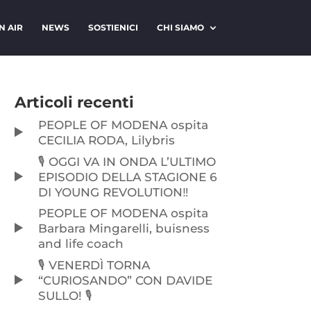
N AIR
NEWS
SOSTIENICI
CHI SIAMO
Articoli recenti
PEOPLE OF MODENA ospita
CECILIA RODA, Lilybris
🎙️ OGGI VA IN ONDA L’ULTIMO
EPISODIO DELLA STAGIONE 6
DI YOUNG REVOLUTION‼️
PEOPLE OF MODENA ospita
Barbara Mingarelli, buisness
and life coach
🎙️ VENERDÌ TORNA
“CURIOSANDO” CON DAVIDE
SULLO! 🎙️