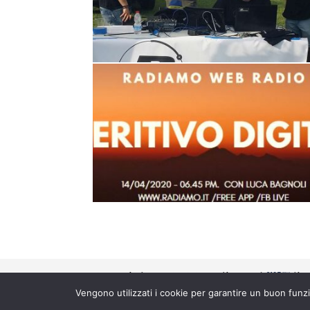
Copyright © 2026 Radiamo |
lic
Vengono utilizzati i cookie per garantire un buon funzi
Privacy Policy
-
Cookie Policy