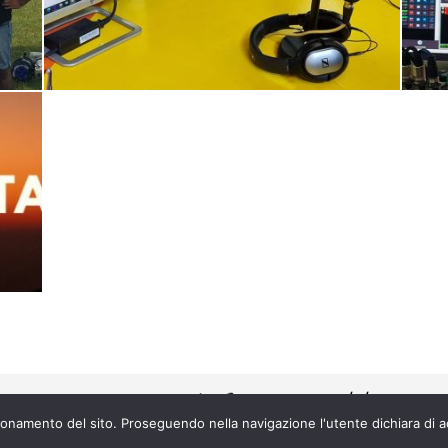
enza n° 202500000067 |
contratto 58/5/21
onamento del sito. Proseguendo nella navigazione l'utente dichiara di acc