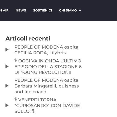
N AIR
NEWS
SOSTIENICI
CHI SIAMO
Articoli recenti
PEOPLE OF MODENA ospita
CECILIA RODA, Lilybris
🎙️ OGGI VA IN ONDA L’ULTIMO
EPISODIO DELLA STAGIONE 6
DI YOUNG REVOLUTION‼️
PEOPLE OF MODENA ospita
Barbara Mingarelli, buisness
and life coach
🎙️ VENERDÌ TORNA
“CURIOSANDO” CON DAVIDE
SULLO! 🎙️