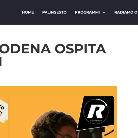
HOME
PALINSESTO
PROGRAMMI
RADIAMO O
MODENA OSPITA
I