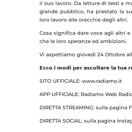
il suo lavoro. Da letture di testi a 
grande pubblico, ha prestato la sua
loro lavoro alle orecchie degli altri.
Cosa significa dare voce agli altri e r
che le loro speranze ed ambizioni.
Vi aspettiamo giovedì 24 Ottobre all
𝗘𝗰𝗰𝗼 𝗶 𝗺𝗼𝗱𝗶 𝗽𝗲𝗿 𝗮𝘀𝗰𝗼𝗹𝘁𝗮𝗿𝗲 𝗹𝗮 𝘁𝘂𝗮 𝗿𝗮
SITO UFFICIALE: www.radiamo.it
APP UFFICIALE: Radiamo Web Radio (
DIRETTA STREAMING: sulla pagina 
DIRETTA SOCIAL: sulla pagina Inst