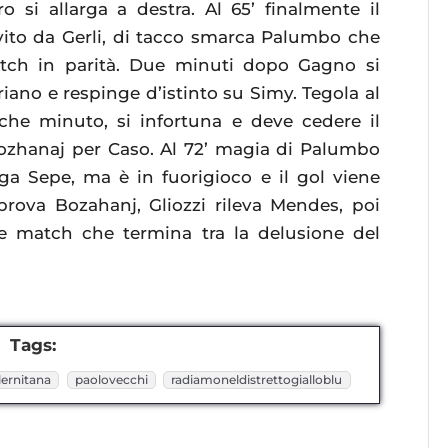
si allarga a destra. Al 65’ finalmente il
vito da Gerli, di tacco smarca Palumbo che
atch in parità. Due minuti dopo Gagno si
oriano e respinge d’istinto su Simy. Tegola al
che minuto, si infortuna e deve cedere il
zhanaj per Caso. Al 72’ magia di Palumbo
ga Sepe, ma è in fuorigioco e il gol viene
prova Bozahanj, Gliozzi rileva Mendes, poi
e match che termina tra la delusione del
Tags:
ernitana
paolovecchi
radiamoneldistrettogialloblu