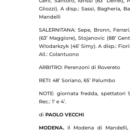
Gerli, Santoro, Idrissi (63’ Defrel
Gliozzi). A disp.: Sassi, Bagheria, B
Mandelli
SALERNITANA: Sepe, Bronn, Ferrari,
(63’ Maggiore), Stojanovic (88’ Genti
Wlodarkzyk (46’ Simy). A disp.: Fiori
All.: Colantuono
ARBITRO: Perenzoni di Rovereto
RETI: 48’ Soriano, 65’ Palumbo
NOTE: giornata fredda, spettatori 9
Rec.: 1’ e 4’.
di
PAOLO VECCHI
MODENA.
Il Modena di Mandelli, 