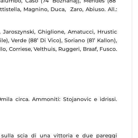
), Palumbo, Caso (74’ Bozhanaj), Mendes (88’
attistella, Magnino, Duca, Zaro, Abiuso. All.:
 Jaroszynski, Ghiglione, Amatucci, Hrustic
le), Verde (88’ Di Vico), Soriano (81’ Kallon),
llo, Corriese, Velthuis, Ruggeri, Braaf, Fusco.
mila circa. Ammoniti: Stojanovic e idrissi.
sulla scia di una vittoria e due pareggi