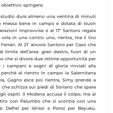
o obiettivo: spingere.
i studio dura almeno una ventina di minuti
na messa bene in campo e dotata di buon
lerazioni improvvise e al 17’ Santoro regala
vola in uno contro uno, rientra, ma il tiro
 Ferrari. Al 21’ ancora Santoro per Caso che
l limite dell’area: gran destro, fuori di un
mbo che si divora due ottime opportunità per
 i campani e sogni di gloria rinviati alla
 perchè al rientro in campo la Salernitana
tra, Gagno esce poi rientra, Simy prende a
a che schizza sui piedi di Soriano che spara
li ospiti. Il Modena accusa il colpo, ma al
l tiro con Palumbo che si scontra con una
: Defrel per Idrissi e Ponsi per Beyuku.