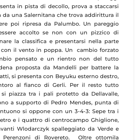
senta in pista di decollo, prova a staccarsi
a da una Salernitana che trova addirittura il
sere poi ripresa da Palumbo. Un pareggio
essere accolto se non con un pizzico di
are la classifica e presentarsi nella parte
a con il vento in poppa. Un cambio forzato
ambio pensato e un rientro non del tutto
dena proposta da Mandelli per battere la
fatti, si presenta con Beyuku esterno destro,
toro al fianco di Gerli. Per il resto tutto
i piazza tra i pali protetto da Dellavalle,
ono a supporto di Pedro Mendes, punta di
antuono si oppone con un 3-4-3: Sepe tra i
ietro e i quattro di centrocampo Ghiglione,
avanti Wlodarczyk spalleggiato da Verde e
di Perenzoni di Rovereto. Oltre ottomila