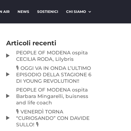
N AIR
NEWS
SOSTIENICI
CHI SIAMO
Articoli recenti
PEOPLE OF MODENA ospita
CECILIA RODA, Lilybris
🎙️ OGGI VA IN ONDA L’ULTIMO
EPISODIO DELLA STAGIONE 6
DI YOUNG REVOLUTION‼️
PEOPLE OF MODENA ospita
Barbara Mingarelli, buisness
and life coach
🎙️ VENERDÌ TORNA
“CURIOSANDO” CON DAVIDE
SULLO! 🎙️