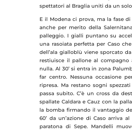
spettatori al Braglia uniti da un sol
E il Modena ci prova, ma la fase d
anche per merito della Salernita
palleggio. I gialli puntano su acce
una rasoiata perfetta per Caso che 
dell’ala gialloblù viene sporcato da
restiuisce il pallone al compagno a
nulla. Al 30’ si entra in zona Palu
far centro. Nessuna occasione per
ripresa. Ma restano sogni spezzati
passa subito. C’è un cross da des
spallate Caldara e Cauz con la pall
la bomba firmando il vantaggio deg
60’ da un’azione di Caso arriva a
paratona di Sepe. Mandelli muove