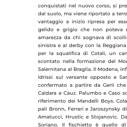
conquistati nel nuovo corso, si pre
dal suolo, ma viene riportato a terr
vantaggio a inizio ripresa per es
gelido e grigio che non poteva 
amarezza da chi sognava di scollin
sinistra e al derby con la Reggian
per la squalifica di Cotali, un c
scontato nella formazione del Mo
Salernitana al Braglia. Il Modena, in
Idrissi sul versante opposto e San
confermato a partire da Gerli che s
Caldara e Cauz. Palumbo e Caso s
riferimento dei Mandelli Boys. Col
pali Bronn, Ferrari e Jaroszynsky d
Amatucci, Hrustic e Stojanovic. D
Soriano. Il fischietto è quello 