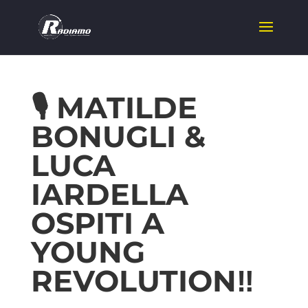
🎙️ MATILDE
BONUGLI &
LUCA
IARDELLA
OSPITI A
YOUNG
REVOLUTION‼️