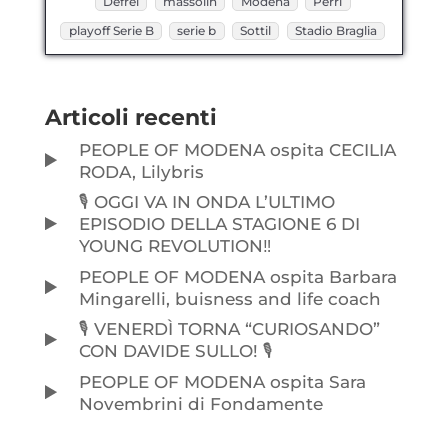
Defrel
massolin
Modena
Perri
playoff Serie B
serie b
Sottil
Stadio Braglia
Articoli recenti
PEOPLE OF MODENA ospita CECILIA
RODA, Lilybris
🎙️ OGGI VA IN ONDA L’ULTIMO
EPISODIO DELLA STAGIONE 6 DI
YOUNG REVOLUTION‼️
PEOPLE OF MODENA ospita Barbara
Mingarelli, buisness and life coach
🎙️ VENERDÌ TORNA “CURIOSANDO”
CON DAVIDE SULLO! 🎙️
PEOPLE OF MODENA ospita Sara
Novembrini di Fondamente