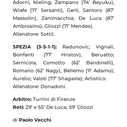
Adorni, Nieling; Zampano (74’ Beyuku),
Wiafe (71’ Sersanti), Gerli, Santoro (87’
Massolin), Zanimacchia; De Luca (87’
Ambrosino), Gliozzi (71’ Mendes).
Allenatore: Sottil.
SPEZIA (3-5-1-1):
Radunovic; Vignali,
Bonfanti (77’ Hristov), Beruatto;
Sernicola, Comotto (62’ Bandinelli),
Romano (62’ Nagy), Bellemo (11’ Adamo),
Aurelio; Valoti (77’ Shagaxle); Artistico.
Allenatore: Donadoni.
Arbitro:
Turrini di Firenze
Reti:
29’ e 55’ De Luca; 59’ Gliozzi
di
Paolo Vecchi