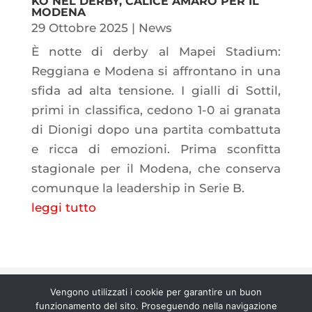
KO NEL DERBY, CALICE AMARO PER IL
MODENA
29 Ottobre 2025
|
News
È notte di derby al Mapei Stadium:
Reggiana e Modena si affrontano in una
sfida ad alta tensione. I gialli di Sottil,
primi in classifica, cedono 1-0 ai granata
di Dionigi dopo una partita combattuta
e ricca di emozioni. Prima sconfitta
stagionale per il Modena, che conserva
comunque la leadership in Serie B.
leggi tutto
Copyright © 2026 Radiamo |
licenza
Vengono utilizzati i cookie per garantire un buon
n° 202500000067 |
contratto 58/5/21
funzionamento del sito. Proseguendo nella navigazione