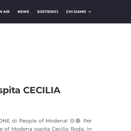
N AIR
NEWS
SOSTIENICI
CHI SIAMO
ita CECILIA
ONE di People of Modena! 🟡🔵 Per
le of Modena ospita Cecilia Roda, in