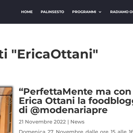
HOME
PALINSESTO
PROGRAMMI
RADIAMO O
ti "EricaOttani"
“PerfettaMente ma con i
Erica Ottani la foodblo
di @modenariapre
21 Novembre 2022
|
News
Domenica 27 Novembre dalle ore 15 alle 16