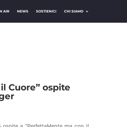
N AIR
NEWS
SOSTIENICI
CHI SIAMO
l Cuore” ospite
gger
 ospite a “PerfettaMente ma con il