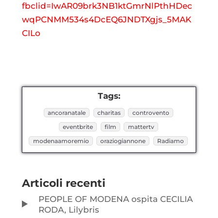
fbclid=IwAR09brk3NB1ktGmrNlPthHDec
wqPCNMM534s4DcEQ6JNDTXgjs_5MAK
CILo
Tags:
ancoranatale
charitas
controvento
eventbrite
film
mattertv
modenaamoremio
oraziogiannone
Radiamo
Articoli recenti
PEOPLE OF MODENA ospita CECILIA
RODA, Lilybris