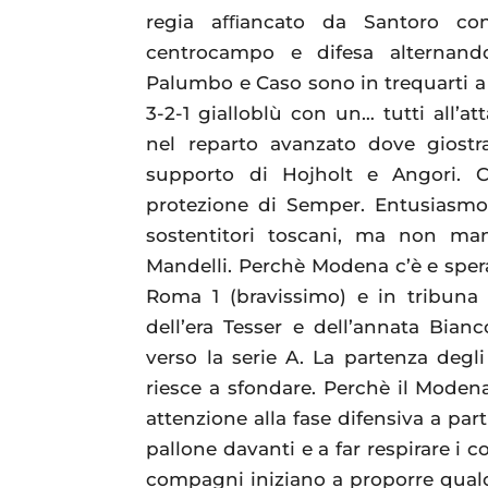
regia aﬃancato da Santoro con
centrocampo e difesa alternand
Palumbo e Caso sono in trequarti a 
3-2-1 gialloblù con un… tutti all’a
nel reparto avanzato dove giostr
supporto di Hojholt e Angori. Ca
protezione di Semper. Entusiasmo 
sostentitori toscani, ma non m
Mandelli. Perchè Modena c’è e spera
Roma 1 (bravissimo) e in tribuna s
dell’era Tesser e dell’annata Bian
verso la serie A. La partenza degl
riesce a sfondare. Perchè il Moden
attenzione alla fase difensiva a part
pallone davanti e a far respirare i c
compagni iniziano a proporre qualc