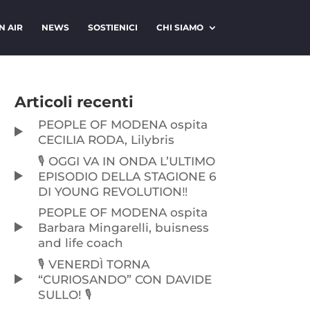
N AIR
NEWS
SOSTIENICI
CHI SIAMO
Articoli recenti
PEOPLE OF MODENA ospita
CECILIA RODA, Lilybris
🎙️ OGGI VA IN ONDA L’ULTIMO
EPISODIO DELLA STAGIONE 6
DI YOUNG REVOLUTION‼️
PEOPLE OF MODENA ospita
Barbara Mingarelli, buisness
and life coach
🎙️ VENERDÌ TORNA
“CURIOSANDO” CON DAVIDE
SULLO! 🎙️