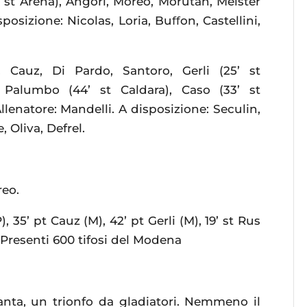
’ st Arena), Angori, Moreo, Morutan, Meister
isposizione: Nicolas, Loria, Buﬀon, Castellini,
Cauz, Di Pardo, Santoro, Gerli (25’ st
a), Palumbo (44’ st Caldara), Caso (33’ st
llenatore: Mandelli. A disposizione: Seculin,
 Oliva, Defrel.
reo.
), 35’ pt Cauz (M), 42’ pt Gerli (M), 19’ st Rus
5’. Presenti 600 tifosi del Modena
anta, un trionfo da gladiatori. Nemmeno il