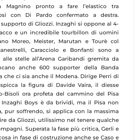
 Magnino pronto a fare l’elastico tra
osi con Di Pardo confermato a destra.
supporto di Gliozzi. Inzaghi si oppone al 4-
ttacco e un incredibile tourbillon di uomini
ano Moreo, Meister, Marutan e Tourè col
nestrelli, Caracciolo e Bonfanti sono a
alle stelle all’Arena Garibandi gremita da
ancano anche 600 supporter della Banda
 che ci sia anche il Modena. Dirige Perri di
picca la figura di Davide Vaira, il diesse
co-Bisoli ora profeta del cammino del Pisa
i Inzaghi Boys è da brividi, ma il Pisa non
a, pur soﬀrendo, si applica con la massima
ire da Gliozzi, utilissimo nel tenere qualche
ompagni. Superata la fase più critica, Gerli e
osa in fase di costruzione anche se Caso e