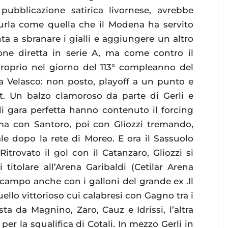
e pubblicazione satirica livornese, avrebbe
urla come quella che il Modena ha servito
ta a sbranare i gialli e aggiungere un altro
ione diretta in serie A, ma come contro il
proprio nel giorno del 113° compleanno del
o a Velasco: non posto, playoﬀ a un punto e
t. Un balzo clamoroso da parte di Gerli e
gara perfetta hanno contenuto il forcing
rima con Santoro, poi con Gliozzi tremando,
e dopo la rete di Moreo. E ora il Sassuolo
itrovato il gol con il Catanzaro, Gliozzi si
titolare all’Arena Garibaldi (Cetilar Arena
campo anche con i galloni del grande ex .Il
ello vittorioso cui calabresi con Gagno tra i
a da Magnino, Zaro, Cauz e Idrissi, l’altra
er la squalifica di Cotali. In mezzo Gerli in