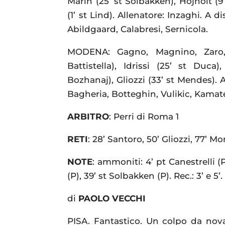
Marin (25’ st Solbakken), Hojholt (9
(1’ st Lind). Allenatore: Inzaghi. A d
Abildgaard, Calabresi, Sernicola.
MODENA: Gagno, Magnino, Zaro, 
Battistella), Idrissi (25’ st Duc
Bozhanaj), Gliozzi (33’ st Mendes). A
Bagheria, Botteghin, Vulikic, Kamate,
ARBITRO
: Perri di Roma 1
RETI
: 28’ Santoro, 50’ Gliozzi, 77’ Mo
NOTE
: ammoniti: 4’ pt Canestrelli (P
(P), 39’ st Solbakken (P). Rec.: 3’ e 
di
PAOLO VECCHI
PISA. Fantastico. Un colpo da nov