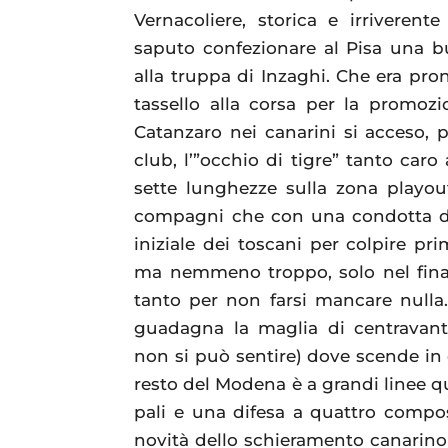
Vernacoliere, storica e irriverent
saputo confezionare al Pisa una b
alla truppa di Inzaghi. Che era pron
tassello alla corsa per la promoz
Catanzaro nei canarini si acceso, 
club, l’”occhio di tigre” tanto car
sette lunghezze sulla zona playou
compagni che con una condotta di 
iniziale dei toscani per colpire p
ma nemmeno troppo, solo nel final
tanto per non farsi mancare nulla.R
guadagna la maglia di centravanti 
non si può sentire) dove scende in 
resto del Modena è a grandi linee qu
pali e una difesa a quattro compost
novità dello schieramento canarino p