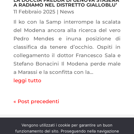
LA DOCCIA FREDDA DI GENOVA STASERA
A RADIAMO NEL DISTRETTO GIALLOBLU’
11 Febbraio 2025
|
News
Il ko con la Samp interrompe la scalata
del Modena ancora alla ricerca del vero
Pedro Mendes e inuna posizione di
classifica da tenere d’occhio. Ospiti in
collegamento il dottor Francesco Sala e
Stefano Bonacini Il Modena perde male
a Marassi e la sconfitta con la...
leggi tutto
« Post precedenti
Copyright © 2026 Radiamo |
licenza
Vengono utilizzati i cookie per garantire un buon
n° 202500000067 |
contratto 58/5/21
funzionamento del sito. Proseguendo nella navigazione