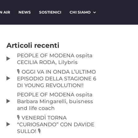
N AIR
NEWS
SOSTIENICI
CHI SIAMO
Articoli recenti
PEOPLE OF MODENA ospita
CECILIA RODA, Lilybris
🎙️ OGGI VA IN ONDA L’ULTIMO
EPISODIO DELLA STAGIONE 6
DI YOUNG REVOLUTION‼️
PEOPLE OF MODENA ospita
Barbara Mingarelli, buisness
and life coach
🎙️ VENERDÌ TORNA
“CURIOSANDO” CON DAVIDE
SULLO! 🎙️