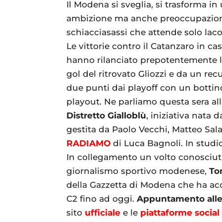
Il Modena si sveglia, si trasforma 
ambizione ma anche preoccupazione 
schiacciasassi che attende solo lac
Le vittorie contro il Catanzaro in cas
hanno rilanciato prepotentemente la
gol del ritrovato Gliozzi e da un rec
due punti dai playoff con un bottin
playout. Ne parliamo questa sera all
Distretto Gialloblù
, iniziativa nata 
gestita da Paolo Vecchi, Matteo Sal
RADIAMO
di Luca Bagnoli. In studi
In collegamento un volto conosciuti
giornalismo sportivo modenese,
To
della Gazzetta di Modena che ha ac
C2 fino ad oggi.
Appuntamento alle
sito
ufficiale
e le
piattaforme
social