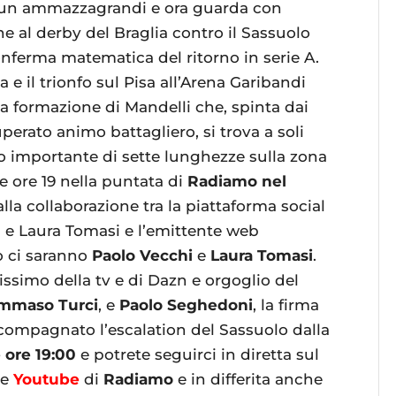
in un ammazzagrandi e ora guarda con
al derby del Braglia contro il Sassuolo
onferma matematica del ritorno in serie A.
a e il trionfo sul Pisa all’Arena Garibandi
 formazione di Mandelli che, spinta dai
uperato animo battagliero, si trova a soli
o importante di sette lunghezze sulla zona
e ore 19 nella puntata di
Radiamo nel
dalla collaborazione tra la piattaforma social
a e Laura Tomasi e l’emittente web
o ci saranno
Paolo Vecchi
e
Laura Tomasi
.
ssimo della tv e di Dazn e orgoglio del
mmaso Turci
, e
Paolo Seghedoni
, la firma
compagnato l’escalation del Sassuolo dalla
 ore 19:00
e potrete seguirci in diretta sul
e
Youtube
di
Radiamo
e in differita anche