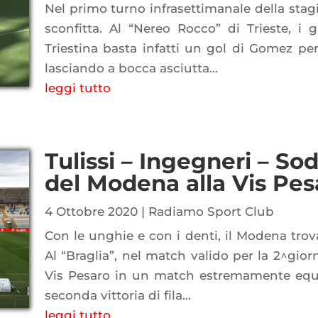
Nel primo turno infrasettimanale della stag
sconfitta. Al “Nereo Rocco” di Trieste, i g
Triestina basta infatti un gol di Gomez per 
lasciando a bocca asciutta...
leggi tutto
Tulissi – Ingegneri – Sod
del Modena alla Vis Pes
4 Ottobre 2020
|
Radiamo Sport Club
Con le unghie e con i denti, il Modena trov
Al “Braglia”, nel match valido per la 2^giorna
Vis Pesaro in un match estremamente equil
seconda vittoria di fila...
leggi tutto