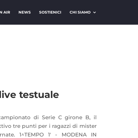
N AIR
NEWS
SOSTIENICI
CHI SIAMO
ive testuale
campionato di Serie C girone B, il
ivo tre punti per i ragazzi di mister
iornate. 1^TEMPO 1' - MODENA IN