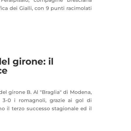
 Feralpisalò, compagine bresciana
ica dei Gialli, con 9 punti racimolati
l girone: il
ce
del girone B. Al "Braglia" di Modena,
 3-0 i romagnoli, grazie ai gol di
o il terzo successo stagionale ed il